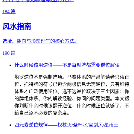
184 篇
风水指南
选址、朝向与形峦理气的核心方法。
190 篇
什么时候该用逆位——不是每副牌都需要逆位解读
塔罗逆位不是强制选项。马赛体系的严肃解读者只读正
位，托特牌的符号已包含两极信息无需逆位，只有维特
体系才广泛使用逆位。选不选逆位取决于三个因素：你
的牌组体系、你的解读经验、你问的问题类型。本文帮
你判断什么时候该翻开逆位，什么时候正位就够了，不
给自己添不必要的复杂度。
四元素逆位规律——权杖火/圣杯水/宝剑风/星币土