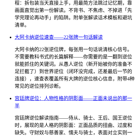
程：拆包装当天直接上手，用最简方法跳过记忆期，靠
画面直觉出第一份解读。不背书、不焦虑、不掉进「先
学完理论再动手」的陷阱。附单张解读话术模板和避坑
清单。
大阿卡纳逆位速查——22张牌一句话解读
大阿卡纳的22张逆位牌，每张用一句话说清核心信号。
不需要教科书式的长篇解释——你需要的是一翻到逆位
就能抓住的关键词。从愚人逆位（新开始被你的准备不
足拦截了）到世界逆位（闭环没完成，还差最后一节的
连接），速查表覆盖所有大牌的逆位核心信息，附带4种
常见的逆位排列诊断。
宫廷牌逆位：人物性格的阴影面——正面未说出的那一
半
宫廷牌逆位解读指南——侍从、骑士、王后、国王逆位
时，展现的是人格的阴影面：正面品质的扭曲、过度和
缺失。守财奴与慈善家、懦夫与骑士，表面对立实则一