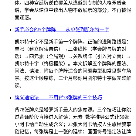
体。四种宫廷牌逆位覆盖从逃避到专制的人格矛盾全
谱，学会从逆位中读出人物不敢展示的部分，不再被假
面迷惑。
新手必会的5个牌阵——从单张到凯尔特十字
凯尔特十字不是新手第一个牌阵。正确的进阶路线是：
单张（建立解读自信）→三张线性（学会牌与牌的对
话）→四元素（全局观）→关系牌阵（引入对立面）→
凯尔特十字（终极框架）。本文拆解五个牌阵的摆法、
问法、读法，附每个牌阵适合的问题类型和常见翻车场
景。按这个顺序练，三个月够你用凯尔特十字做完整解
读。
牌义速记法——不用背78张牌的三个技巧
背78张牌义是塔罗新手最大的焦虑源。三个技巧让你跳
过背诵阶段直接进入解读：元素+数字推导公式让56张
小阿卡纳自动生成含义；22张大阿卡纳按人生旅程叙事
链记忆，每张牌是上一张的延续；画面符号锚定法让牌