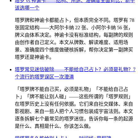
塔罗 vs 神谕卡——结构、用途、准确度全面对比，新手
该选哪一个
塔罗牌和神谕卡都能占卜，但本质完全不同。塔罗有 78
张固定结构——大阿尔卡纳 22 张、小阿尔卡纳 56 张，
牌义由体系决定。神谕卡没有标准结构，每副牌的规则
由创作者自己定义。本文从牌数、解读难度、适用场
景、准确度四个维度做硬核拆解，帮你决定第一副牌买
塔罗还是神谕卡。
塔罗常见迷信破除——不能给自己占卜？必须是礼物？7
个流行的塔罗误区一次澄清
「塔罗牌不能自己买，必须是礼物」「不能给自己占
卜」「牌不能让别人碰」——这些所谓的「塔罗规则」
在塔罗历史上没有任何依据。它们来自社交媒体、来自
影视剧、来自一些人把个人习惯包装成宇宙法则。本文
逐条拆解七个最常见的塔罗迷信，告诉你每一条的起源
是什么、真相是什么、你该怎么做。