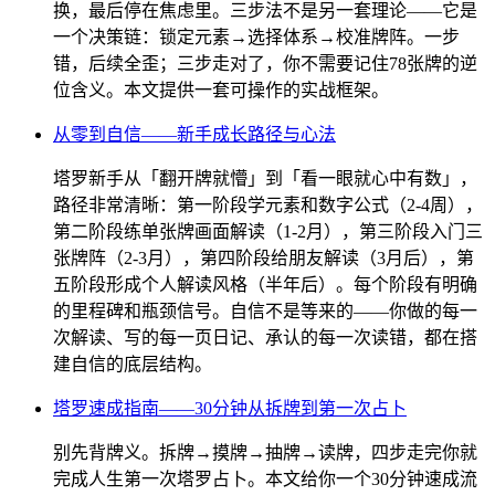
换，最后停在焦虑里。三步法不是另一套理论——它是
一个决策链：锁定元素→选择体系→校准牌阵。一步
错，后续全歪；三步走对了，你不需要记住78张牌的逆
位含义。本文提供一套可操作的实战框架。
从零到自信——新手成长路径与心法
塔罗新手从「翻开牌就懵」到「看一眼就心中有数」，
路径非常清晰：第一阶段学元素和数字公式（2-4周），
第二阶段练单张牌画面解读（1-2月），第三阶段入门三
张牌阵（2-3月），第四阶段给朋友解读（3月后），第
五阶段形成个人解读风格（半年后）。每个阶段有明确
的里程碑和瓶颈信号。自信不是等来的——你做的每一
次解读、写的每一页日记、承认的每一次读错，都在搭
建自信的底层结构。
塔罗速成指南——30分钟从拆牌到第一次占卜
别先背牌义。拆牌→摸牌→抽牌→读牌，四步走完你就
完成人生第一次塔罗占卜。本文给你一个30分钟速成流