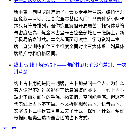
第一副塔罗牌怎么选——维特/马赛/托特三大体系对比
新手第一副塔罗牌选错了，会多走半年弯路。维特体系
图像叙事清晰，适合完全零基础入门；马赛体系小阿卡
纳只有符号排列，逼你练直觉但开局痛苦；托特体系符
号密度极高，炼金术占星卡巴拉全部堆在一张牌上，新
手极易信息过载。本文从画面可读性、学习资料丰富
度、直觉训练价值三个维度全面对比三大体系，附具体
牌组推荐和价格区间。
线上 vs 线下塔罗占卜——准确性到底有没有差别，一次
讲清楚
线上占卜用的是同一副牌，占卜师是同一个人，为什么
有人觉得不准？关键在于信息通道的减少——线上占卜
缺少了面对面时的手温、微表情、空间能量感。但这不
代表线上占卜不可靠。本文拆解视频占卜、语音占卜、
文字占卜三种模式各自丢失了什么、保留了什么，帮你
根据问题类型选择最合适的占卜方式。