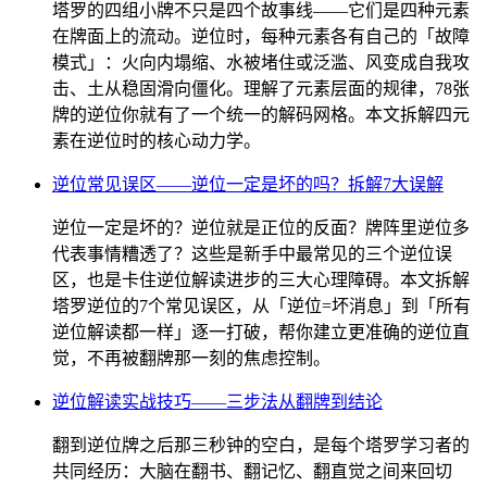
塔罗的四组小牌不只是四个故事线——它们是四种元素
在牌面上的流动。逆位时，每种元素各有自己的「故障
模式」：火向内塌缩、水被堵住或泛滥、风变成自我攻
击、土从稳固滑向僵化。理解了元素层面的规律，78张
牌的逆位你就有了一个统一的解码网格。本文拆解四元
素在逆位时的核心动力学。
逆位常见误区——逆位一定是坏的吗？拆解7大误解
逆位一定是坏的？逆位就是正位的反面？牌阵里逆位多
代表事情糟透了？这些是新手中最常见的三个逆位误
区，也是卡住逆位解读进步的三大心理障碍。本文拆解
塔罗逆位的7个常见误区，从「逆位=坏消息」到「所有
逆位解读都一样」逐一打破，帮你建立更准确的逆位直
觉，不再被翻牌那一刻的焦虑控制。
逆位解读实战技巧——三步法从翻牌到结论
翻到逆位牌之后那三秒钟的空白，是每个塔罗学习者的
共同经历：大脑在翻书、翻记忆、翻直觉之间来回切