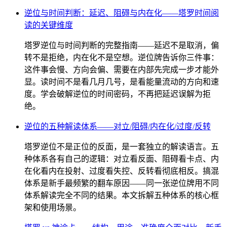
逆位与时间判断：延迟、阻碍与内在化——塔罗时间阅
读的关键维度
塔罗逆位与时间判断的完整指南——延迟不是取消，偏
转不是拒绝，内在化不是空想。逆位牌告诉你三件事：
这件事会慢、方向会偏、需要在内部先完成一步才能外
显。读时间不是看几月几号，是看能量流动的方向和速
度。学会破解逆位的时间密码，不再把延迟误解为拒
绝。
逆位的五种解读体系——对立/阻碍/内在化/过度/反转
塔罗逆位不是正位的反面，是一套独立的解读语言。五
种体系各有自己的逻辑：对立看反面、阻碍看卡点、内
在化看内在投射、过度看失控、反转看彻底相反。搞混
体系是新手最频繁的翻车原因——同一张逆位牌用不同
体系解读完全不同的结果。本文拆解五种体系的核心框
架和使用场景。