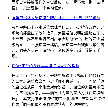
面视觉直接触发你的直觉反应。从「背不完」到「读得
懂」，只需要换一个学习框架。
牌阵中出现大量逆位意味着什么——系统阻塞的诊断
牌阵中翻出七八张逆位意味着什么？不是牌在咒你，是
系统的能量出了故障信号。大量逆位说明能量堵在了某
个环节，推不动也流不出。学会诊断逆位占比的四个层
级含义——三张逆是一堵墙，全逆是一条被彻底堵住的
河，源头永远在上游地带。逆位越多，越不该慌了手
脚。
逆位≠正位的反面——塔罗最常见的误解
把逆位当正位的反面，是塔罗解读中传播最广也最有害
的误解。逆位女祭司不是「你不直觉了」——而是「你
的直觉在从另一个角度对你说话」。逆位的力量牌不是
「你不再强大了」——而是「力量的表达方式在切换频
道」。本文打破正位/逆位的二元化思维，重新建立逆位
作为「同一能量的不同表达状态」的理解框架。