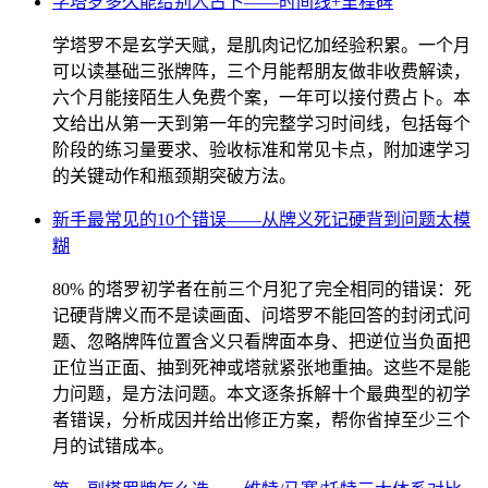
学塔罗多久能给别人占卜——时间线+里程碑
学塔罗不是玄学天赋，是肌肉记忆加经验积累。一个月
可以读基础三张牌阵，三个月能帮朋友做非收费解读，
六个月能接陌生人免费个案，一年可以接付费占卜。本
文给出从第一天到第一年的完整学习时间线，包括每个
阶段的练习量要求、验收标准和常见卡点，附加速学习
的关键动作和瓶颈期突破方法。
新手最常见的10个错误——从牌义死记硬背到问题太模
糊
80% 的塔罗初学者在前三个月犯了完全相同的错误：死
记硬背牌义而不是读画面、问塔罗不能回答的封闭式问
题、忽略牌阵位置含义只看牌面本身、把逆位当负面把
正位当正面、抽到死神或塔就紧张地重抽。这些不是能
力问题，是方法问题。本文逐条拆解十个最典型的初学
者错误，分析成因并给出修正方案，帮你省掉至少三个
月的试错成本。