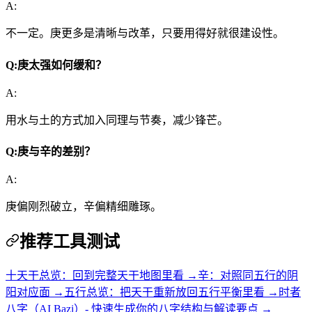
A:
不一定。庚更多是清晰与改革，只要用得好就很建设性。
Q:
庚太强如何缓和？
A:
用水与土的方式加入同理与节奏，减少锋芒。
Q:
庚与辛的差别？
A:
庚偏刚烈破立，辛偏精细雕琢。
推荐工具测试
十天干总览：回到完整天干地图里看 →
辛：对照同五行的阴
阳对应面 →
五行总览：把天干重新放回五行平衡里看 →
时者
八字（AI Bazi）- 快速生成你的八字结构与解读要点 →